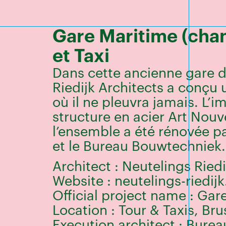
Gare Maritime (chan
et Taxi
Dans cette ancienne gare d
Riedijk Architects a conçu u
où il ne pleuvra jamais. L’
structure en acier Art Nou
l’ensemble a été rénovée p
et le Bureau Bouwtechniek.
Architect : Neutelings Riedi
Website : neutelings-riedij
Official project name : Gar
Location : Tour & Taxis, Bru
Execution architect : Bure