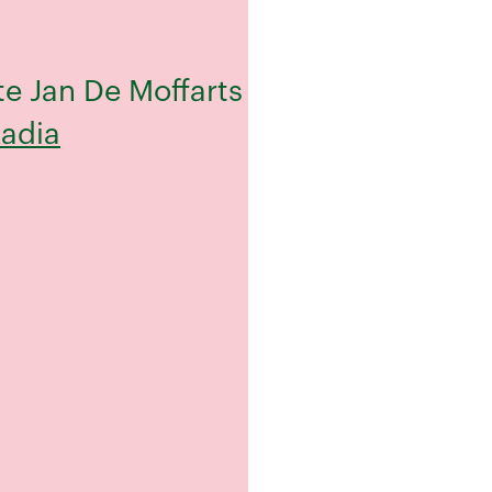
cte Jan De Moffarts
kadia