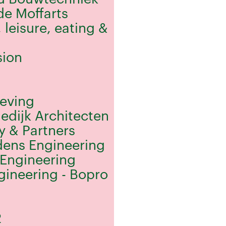
de Moffarts
 leisure, eating &
sion
eving
iedijk Architecten
y & Partners
dens Engineering
 Engineering
gineering - Bopro
2