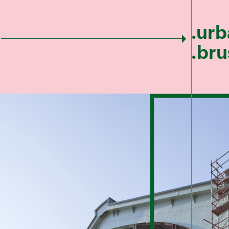
.ur
.bru