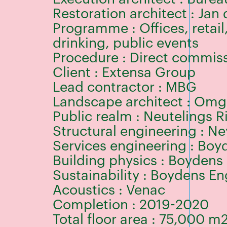
Restoration architect : Jan 
Programme : Offices, retail,
drinking, public events
Procedure : Direct commis
Client : Extensa Group
Lead contractor : MBG
Landscape architect : Omg
Public realm : Neutelings R
Structural engineering : Ne
Services engineering : Boy
Building physics : Boydens
Sustainability : Boydens En
Acoustics : Venac
Completion : 2019-2020
Total floor area : 75,000 m