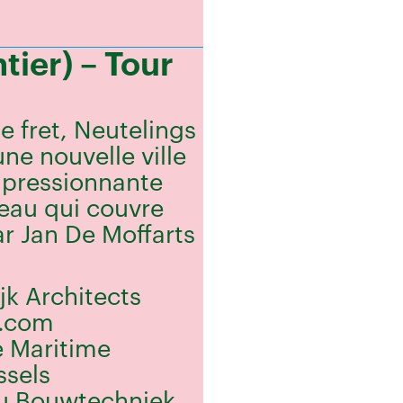
tier) – Tour
e fret, Neutelings
ne nouvelle ville
impressionnante
veau qui couvre
ar Jan De Moffarts
jk Architects
k.com
e Maritime
ssels
au Bouwtechniek